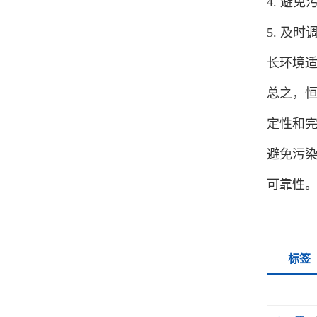
4. 避
5. 及
长环境
总之，
定性和
避免污
可靠性
标签