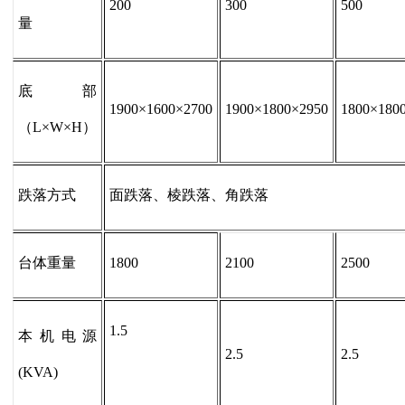
200
300
500
量
底部
1900×1600×2700
1900×1800×2950
1800×180
（L×W×H）
跌落方式
面跌落、棱跌落、角跌落
台体重量
1800
2100
2500
1.5
本机电源
2.5
2.5
(KVA)