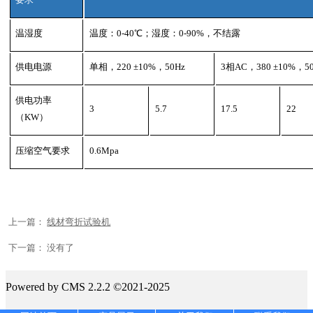
温湿度
温度：
0-40
℃；湿度：
0-90%
，不结露
供电电源
单相，
220
±
10%
，
50Hz
3
相
AC
，
380
±
10%
，
5
供电功率
3
5.7
17.5
22
（
KW
）
压缩空气要求
0.6Mpa
上一篇：
线材弯折试验机
下一篇： 没有了
Powered by CMS 2.2.2 ©2021-2025