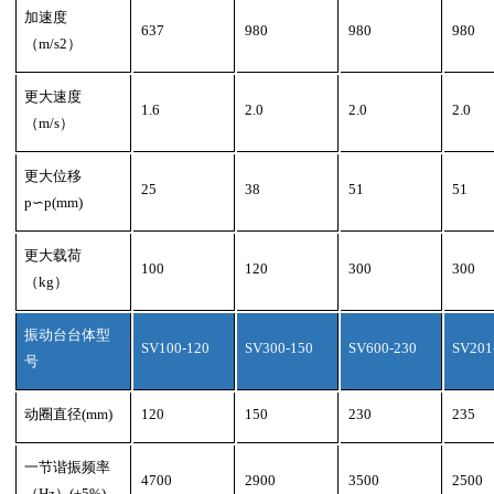
加速度
637
980
980
980
（
m/s2
）
更大速度
1.6
2.0
2.0
2.0
（
m/s
）
更大位移
25
38
51
51
p
∽
p(mm)
更大载荷
100
120
300
300
（
kg
）
振动台台体型
SV100-120
SV300-150
SV600-230
SV201
号
动圈直径
(mm)
120
150
230
235
一节谐振频率
4700
2900
3500
2500
（
Hz
）
(
±
5%)