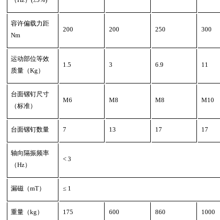
容许偏载力距
200
200
250
300
Nm
运动部位等效
1.5
3
6.9
11
质量（
Kg
）
台面镙钉尺寸
M6
M8
M8
M10
（标准）
台面镙钉数量
7
13
17
17
轴向隔振频率
< 3
（
Hz
）
漏磁（
mT
）
≤
1
重量（
kg
）
175
600
860
1000