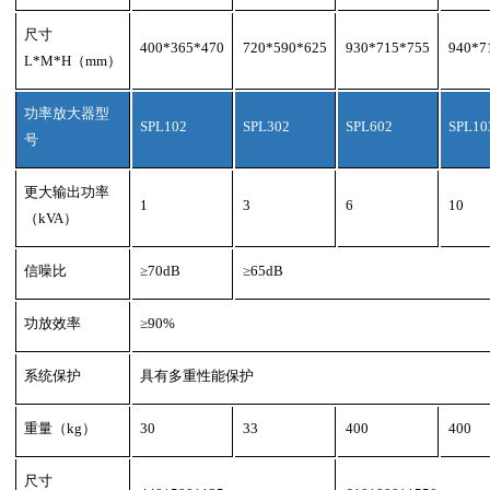
尺寸
400*365*470
720*590*625
930*715*755
940*7
L*M*H
（
mm
）
功率放大器型
SPL102
SPL302
SPL602
SPL10
号
更大输出功率
1
3
6
10
（
kVA
）
信噪比
≥
70dB
≥
65dB
功放效率
≥
90%
系统保护
具有多重性能保护
重量（
kg
）
30
33
400
400
尺寸