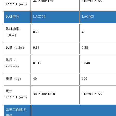
440*580*125
610*900*1550
L*M*H
（
mm
）
风机型号
LAC754
LAC405
风机功率
0.75
4
（
KW
）
风量（
m3/s
）
0.18
0.38
风压（
0.015
0.048
kgf/cm2
）
重量（
kg
）
40
120
尺寸
380*500*1010
610*900*1550
L*M*H
（
mm
）
系统工作环境
要求